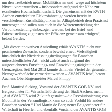
um den Testbetrieb neuer Mobilitätsarten und -wege auf höchstem
Niveau voranzutreiben – insbesondere aufgrund der Nähe zur
exzellenten Hochschullandschaft. Die gemeinsam mit der RWTH
Aachen entwickelten Elektrofahrzeuge werden bereits in
verschiedenen Zustellstützpunkten im Alltagsbetrieb dem Praxistest
unterzogen und sollen nun auch in die Weiterentwicklung der
Verbundzustellung einbezogen werden, bei der Brief- und
Paketzustellung zugunsten der Effizienz gemeinsam erfolgen“,
betont Gerdes.
„Mit dieser innovativen Ansiedlung erhält AVANTIS nicht nur
prominenten Zuwachs, sondern beweist erneut Vielseitigkeit
hinsichtlich der Niederlassungsbedingungen für Branchen
unterschiedlichster Art – nicht zuletzt auch aufgrund der
ausgezeichneten Forschungs- und Entwicklungstätigkeit in der
Grenzregion. Seit Mai 2013 konnte damit ein Viertel der gesamten
Nettogewerbefläche vermarktet werden – AVANTIS lebt“, betont
Aachens Oberbürgermeister Marcel Philipp.
Prof. Manfred Sicking, Vorstand der AVANTIS GOB NV und
Beigeordneter für Wirtschaftsförderung der Stadt Aachen, meint:
„Auf AVANTIS wird Zukunft gestaltet – die Revolutionierung von
Mobilität in der Versandlogistik kann so auch Vorbild für andere
Branchen werden.“ Und Martin de Beer, neuer Beigeordneter für
Wirtschaft in Heerlen und ebenfalls Vorstand der AVANTIS GOB