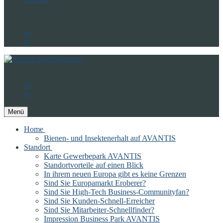
de
en
nl
de
en
nl
Menü
Home
Bienen- und Insektenerhalt auf AVANTIS
Standort
Karte Gewerbepark AVANTIS
Standortvorteile auf einen Blick
In ihrem neuen Europa gibt es keine Grenzen
Sind Sie Europamarkt Eroberer?
Sind Sie High-Tech Business-Communityfan?
Sind Sie Kunden-Schnell-Erreicher
Sind Sie Mitarbeiter-Schnellfinder?
Impression Business Park AVANTIS