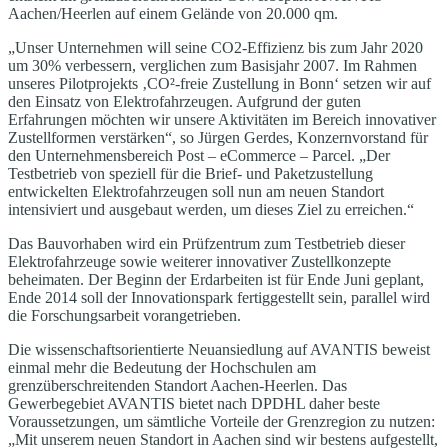
Aachen/Heerlen auf einem Gelände von 20.000 qm.
„Unser Unternehmen will seine CO2-Effizienz bis zum Jahr 2020
um 30% verbessern, verglichen zum Basisjahr 2007. Im Rahmen
unseres Pilotprojekts ‚CO²-freie Zustellung in Bonn‘ setzen wir auf
den Einsatz von Elektrofahrzeugen. Aufgrund der guten
Erfahrungen möchten wir unsere Aktivitäten im Bereich innovativer
Zustellformen verstärken“, so Jürgen Gerdes, Konzernvorstand für
den Unternehmensbereich Post – eCommerce – Parcel. „Der
Testbetrieb von speziell für die Brief- und Paketzustellung
entwickelten Elektrofahrzeugen soll nun am neuen Standort
intensiviert und ausgebaut werden, um dieses Ziel zu erreichen.“
Das Bauvorhaben wird ein Prüfzentrum zum Testbetrieb dieser
Elektrofahrzeuge sowie weiterer innovativer Zustellkonzepte
beheimaten. Der Beginn der Erdarbeiten ist für Ende Juni geplant,
Ende 2014 soll der Innovationspark fertiggestellt sein, parallel wird
die Forschungsarbeit vorangetrieben.
Die wissenschaftsorientierte Neuansiedlung auf AVANTIS beweist
einmal mehr die Bedeutung der Hochschulen am
grenzüberschreitenden Standort Aachen-Heerlen. Das
Gewerbegebiet AVANTIS bietet nach DPDHL daher beste
Voraussetzungen, um sämtliche Vorteile der Grenzregion zu nutzen:
„Mit unserem neuen Standort in Aachen sind wir bestens aufgestellt,