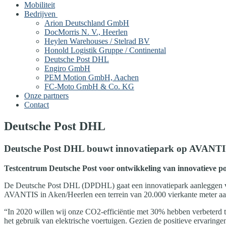
Mobiliteit
Bedrijven
Arion Deutschland GmbH
DocMorris N. V., Heerlen
Heylen Warehouses / Stelrad BV
Honold Logistik Gruppe / Continental
Deutsche Post DHL
Engiro GmbH
PEM Motion GmbH, Aachen
FC-Moto GmbH & Co. KG
Onze partners
Contact
Deutsche Post DHL
Deutsche Post DHL bouwt innovatiepark op AVANT
Testcentrum Deutsche Post voor ontwikkeling van innovatieve 
De Deutsche Post DHL (DPDHL) gaat een innovatiepark aanleggen voor
AVANTIS in Aken/Heerlen een terrein van 20.000 vierkante meter a
“In 2020 willen wij onze CO2-efficiëntie met 30% hebben verbeterd te
het gebruik van elektrische voertuigen. Gezien de positieve ervaring