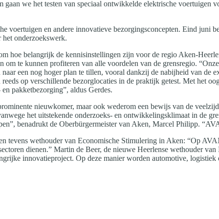
gaan we het testen van speciaal ontwikkelde elektrische voertuigen v
he voertuigen en andere innovatieve bezorgingsconcepten. Eind juni b
er het onderzoekswerk.
oe belangrijk de kennisinstellingen zijn voor de regio Aken-Heerlen 
 te kunnen profiteren van alle voordelen van de grensregio. “Onze 
r een nog hoger plan te tillen, vooral dankzij de nabijheid van de exc
ds op verschillende bezorglocaties in de praktijk getest. Met het oo
 en pakketbezorging”, aldus Gerdes.
prominente nieuwkomer, maar ook wederom een bewijs van de veelzijdi
s vanwege het uitstekende onderzoeks- en ontwikkelingsklimaat in de gre
pen”, benadrukt de Oberbürgermeister van Aken, Marcel Philipp. “AV
n tevens wethouder van Economische Stimulering in Aken: “Op AVAN
dere sectoren dienen.” Martin de Beer, de nieuwe Heerlense wethouder
ngrijke innovatieproject. Op deze manier worden automotive, logistiek