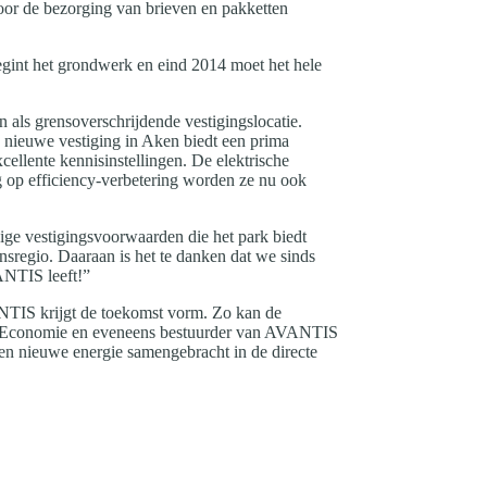
oor de bezorging van brieven en pakketten
egint het grondwerk en eind 2014 moet het hele
als grensoverschrijdende vestigingslocatie.
nieuwe vestiging in Aken biedt een prima
ellente kennisinstellingen. De elektrische
g op efficiency-verbetering worden ze nu ook
ge vestigingsvoorwaarden die het park biedt
nsregio. Daaraan is het te danken dat we sinds
ANTIS leeft!”
TIS krijgt de toekomst vorm. Zo kan de
 van Economie en eveneens bestuurder van AVANTIS
 en nieuwe energie samengebracht in de directe