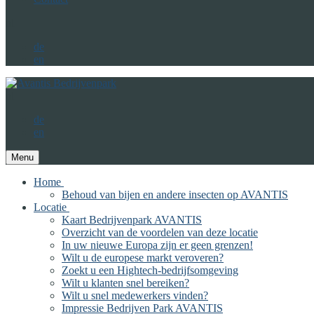
nl
de
en
nl
de
en
Menu
Home
Behoud van bijen en andere insecten op AVANTIS
Locatie
Kaart Bedrijvenpark AVANTIS
Overzicht van de voordelen van deze locatie
In uw nieuwe Europa zijn er geen grenzen!
Wilt u de europese markt veroveren?
Zoekt u een Hightech-bedrijfsomgeving
Wilt u klanten snel bereiken?
Wilt u snel medewerkers vinden?
Impressie Bedrijven Park AVANTIS