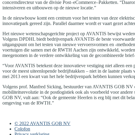
concerndirecteur van de divisie Post–eCommerce–Pakketten. “Daarom 
intensiveren en uitbouwen op de nieuwe locatie.”
In de nieuwbouw komt een centrum voor het testen van deze elektrisc
innovatiepark gereed zijn. Parallel daarmee wordt er vaart gezet acht
Het nieuwe wetenschapsgerichte project op AVANTIS bewijst wederom h
Volgens DPDHL biedt bedrijvenpark AVANTIS de beste voorwaarden om
uitgangspunt om het testen van nieuwe vervoersvormen en ‑methoden naa
voertuigen die samen met de RWTH Aachen zijn ontwikkeld, worden ree
meegenomen in de verdere ontwikkeling van de gecombineerde brief-
“Voor AVANTIS betekent deze innovatieve vestiging niet alleen een 
voor de meest uiteenlopende bedrijfstakken – niet in de laatste plaat
mei 2013 een kwart van het hele bedrijvenpark hebben kunnen verko
Volgens prof. Manfred Sicking, bestuurder van AVANTIS GOB NV e
mobiliteitsrevolutie in de postlogistiek ook als voorbeeld voor an
GOB NV, vult aan: “Ook de gemeente Heerlen is erg blij met dit bela
omgeving van de RWTH.”
© 2022 AVANTIS GOB NV
Colofon
Privacy verklaring